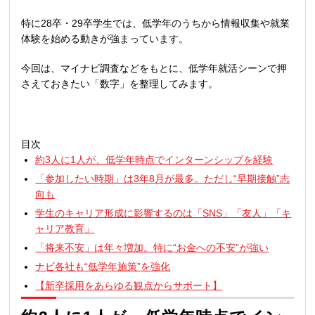
特に
28
卒・
29
卒学生では、低学年のうちから情報収集や就業
体験を始める動きが強まっています。
今回は、マイナビ調査などをもとに、低学年就活シーンで押
さえておきたい「数字」を整理してみます。
目次
約3人に1人が、低学年時点でインターンシップを経験
「参加したい時期」は3年8月が最多。ただし“早期接触”志
向も
学生のキャリア形成に影響するのは「SNS」「友人」「キ
ャリア教育」
「将来不安」は年々増加。特に“お金への不安”が強い
ナビ各社も“低学年施策”を強化
【新卒採用をあらゆる観点からサポート】