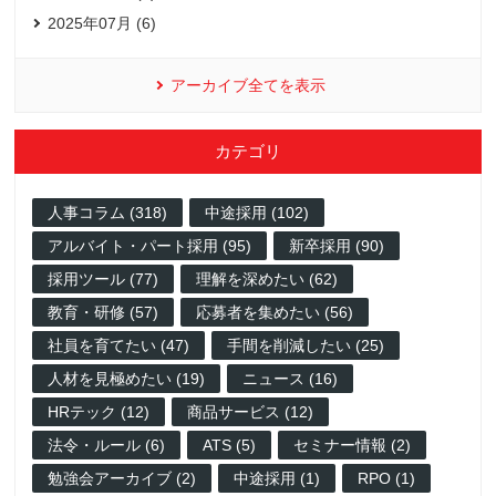
2025年07月 (6)
アーカイブ全てを表示
カテゴリ
人事コラム (318)
中途採用 (102)
アルバイト・パート採用 (95)
新卒採用 (90)
採用ツール (77)
理解を深めたい (62)
教育・研修 (57)
応募者を集めたい (56)
社員を育てたい (47)
手間を削減したい (25)
人材を見極めたい (19)
ニュース (16)
HRテック (12)
商品サービス (12)
法令・ルール (6)
ATS (5)
セミナー情報 (2)
勉強会アーカイブ (2)
中途採用 (1)
RPO (1)