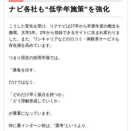
ナビ各社も“低学年施策”を強化
こうした変化を受け、リクナビは
27
卒から卒業年度の概念を
撤廃。大学
1
年、
2
年から登録できるサイトに生まれ変わりま
した。また、ワンキャリアなどの口コミ・体験系サービスも
存在感を高めています。
つまり現在の採用市場では、
「募集を出す」
だけではなく、
「どれだけ早く接点を持つか」
「どう理解形成していくか」
が重要になっています。
特に夏インターン前は、
“
選考
”
というより、