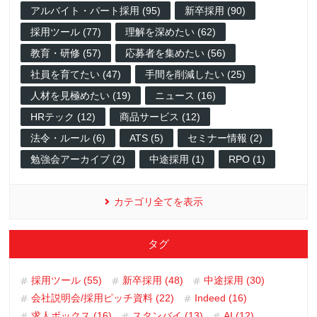
アルバイト・パート採用 (95)
新卒採用 (90)
採用ツール (77)
理解を深めたい (62)
教育・研修 (57)
応募者を集めたい (56)
社員を育てたい (47)
手間を削減したい (25)
人材を見極めたい (19)
ニュース (16)
HRテック (12)
商品サービス (12)
法令・ルール (6)
ATS (5)
セミナー情報 (2)
勉強会アーカイブ (2)
中途採用 (1)
RPO (1)
カテゴリ全てを表示
タグ
採用ツール (55)
新卒採用 (48)
中途採用 (30)
会社説明会/採用ピッチ資料 (22)
Indeed (16)
求人ボックス (16)
スタンバイ (13)
AI (12)