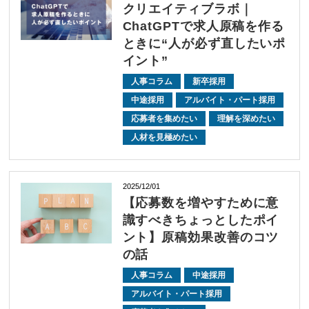
クリエイティブラボ｜
ChatGPTで求人原稿を作る
ときに“人が必ず直したいポ
イント”
人事コラム
新卒採用
中途採用
アルバイト・パート採用
応募者を集めたい
理解を深めたい
人材を見極めたい
2025/12/01
【応募数を増やすために意
識すべきちょっとしたポイ
ント】原稿効果改善のコツ
の話
人事コラム
中途採用
アルバイト・パート採用