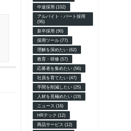
中途採用 (102)
アルバイト・パート採用
(95)
新卒採用 (90)
採用ツール (77)
理解を深めたい (62)
教育・研修 (57)
応募者を集めたい (56)
社員を育てたい (47)
手間を削減したい (25)
人材を見極めたい (19)
ニュース (16)
HRテック (12)
商品サービス (12)