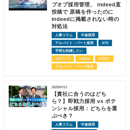
ブオプ採用管理、 Indeed直
投稿で 原稿を作ったのに
Indeedに掲載されない時の
対処法
人事コラム
中途採用
アルバイト・パート採用
ATS
手間を削減したい
Airワーク
Indeed
AdTEC
アルバイト・パート採用
2025/07/17
【貴社に合うのはどち
ら？】即戦力採用 vs ポテ
ンシャル採用：どちらを選
ぶべき？
人事コラム
中途採用