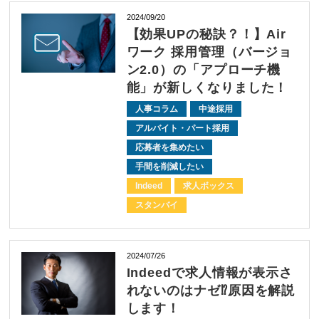
2024/09/20
【効果UPの秘訣？！】Air
ワーク 採用管理（バージョ
ン2.0）の「アプローチ機
能」が新しくなりました！
人事コラム
中途採用
アルバイト・パート採用
応募者を集めたい
手間を削減したい
Indeed
求人ボックス
スタンバイ
2024/07/26
Indeedで求人情報が表示さ
れないのはナゼ⁉原因を解説
します！