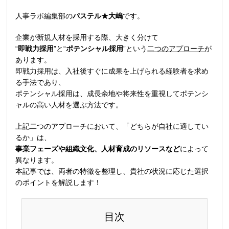
人事ラボ編集部の
パステル★大嶋
です。
企業が新規人材を採用する際、大きく分けて
“
即戦力採用
”と“
ポテンシャル採用
”という
二つのアプローチ
が
あります。
即戦力採用は、入社後すぐに成果を上げられる経験者を求め
る手法であり、
ポテンシャル採用は、成長余地や将来性を重視してポテンシ
ャルの高い人材を選ぶ方法です。
上記二つのアプローチにおいて、「どちらが自社に適してい
るか」は、
事業フェーズや組織文化、人材育成のリソースなど
によって
異なります。
本記事では、両者の特徴を整理し、貴社の状況に応じた選択
のポイントを解説します！
目次