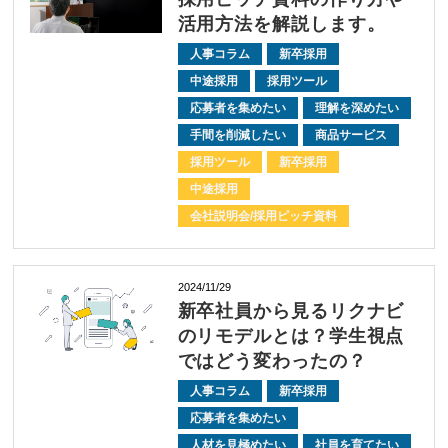
活用方法を解説します。
人事コラム
新卒採用
中途採用
採用ツール
応募者を集めたい
理解を深めたい
手間を削減したい
商品サービス
採用ツール
新卒採用
中途採用
会社説明会/採用ピッチ資料
2024/11/29
新卒社員から見るリクナビ
のリモデルとは？学生視点
ではどう変わったの？
人事コラム
新卒採用
応募者を集めたい
人材を見極めたい
社員を育てたい