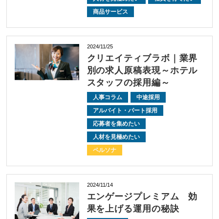
商品サービス
2024/11/25
クリエイティブラボ｜業界
別の求人原稿表現～ホテル
スタッフの採用編～
人事コラム
中途採用
アルバイト・パート採用
応募者を集めたい
人材を見極めたい
ペルソナ
2024/11/14
エンゲージプレミアム 効
果を上げる運用の秘訣