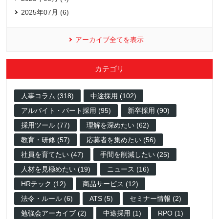
2025年07月 (6)
アーカイブ全てを表示
カテゴリ
人事コラム (318)
中途採用 (102)
アルバイト・パート採用 (95)
新卒採用 (90)
採用ツール (77)
理解を深めたい (62)
教育・研修 (57)
応募者を集めたい (56)
社員を育てたい (47)
手間を削減したい (25)
人材を見極めたい (19)
ニュース (16)
HRテック (12)
商品サービス (12)
法令・ルール (6)
ATS (5)
セミナー情報 (2)
勉強会アーカイブ (2)
中途採用 (1)
RPO (1)