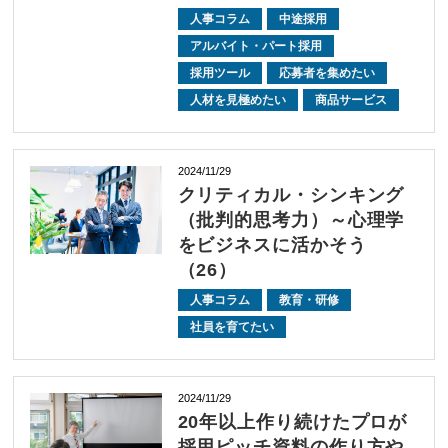
人事コラム
中途採用
アルバイト・パート採用
採用ツール
応募者を集めたい
人材を見極めたい
商品サービス
2024/11/29
クリティカル・シンキング
（批判的思考力）～心理学
をビジネスに活かそう
（26）
人事コラム
教育・研修
社員を育てたい
2024/11/29
20年以上作り続けたプロが
採用ピッチ資料の作り方や