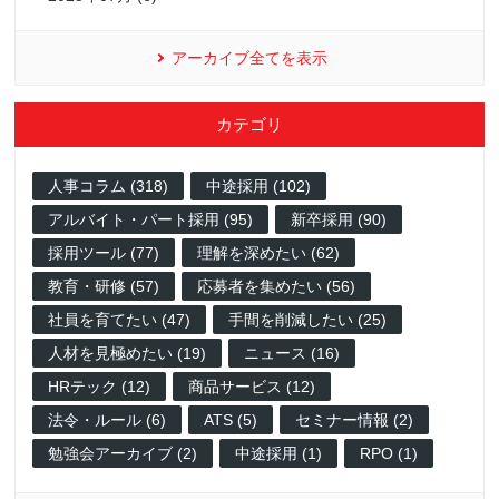
アーカイブ全てを表示
カテゴリ
人事コラム (318)
中途採用 (102)
アルバイト・パート採用 (95)
新卒採用 (90)
採用ツール (77)
理解を深めたい (62)
教育・研修 (57)
応募者を集めたい (56)
社員を育てたい (47)
手間を削減したい (25)
人材を見極めたい (19)
ニュース (16)
HRテック (12)
商品サービス (12)
法令・ルール (6)
ATS (5)
セミナー情報 (2)
勉強会アーカイブ (2)
中途採用 (1)
RPO (1)