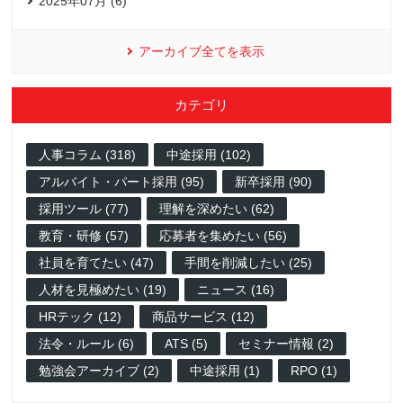
2025年07月 (6)
アーカイブ全てを表示
カテゴリ
人事コラム (318)
中途採用 (102)
アルバイト・パート採用 (95)
新卒採用 (90)
採用ツール (77)
理解を深めたい (62)
教育・研修 (57)
応募者を集めたい (56)
社員を育てたい (47)
手間を削減したい (25)
人材を見極めたい (19)
ニュース (16)
HRテック (12)
商品サービス (12)
法令・ルール (6)
ATS (5)
セミナー情報 (2)
勉強会アーカイブ (2)
中途採用 (1)
RPO (1)