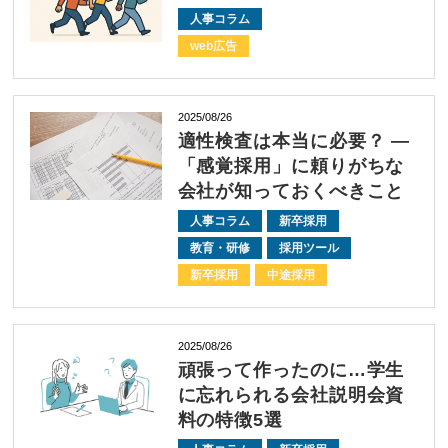
人事コラム
web広告
2025/08/26
適性検査は本当に必要？ ―
「感覚採用」に頼りがちな
会社が知っておくべきこと
人事コラム
新卒採用
教育・研修
採用ツール
新卒採用
中途採用
2025/08/26
頑張って作ったのに…学生
に忘れられる会社説明会資
料の特徴5選