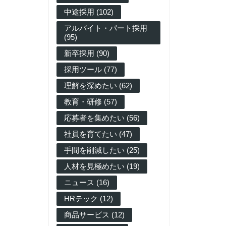
中途採用 (102)
アルバイト・パート採用
(95)
新卒採用 (90)
採用ツール (77)
理解を深めたい (62)
教育・研修 (57)
応募者を集めたい (56)
社員を育てたい (47)
手間を削減したい (25)
人材を見極めたい (19)
ニュース (16)
HRテック (12)
商品サービス (12)