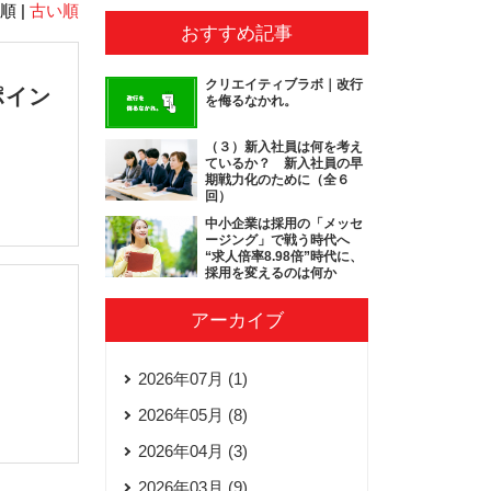
順 |
古い順
おすすめ記事
クリエイティブラボ｜改行
ポイン
を侮るなかれ。
（３）新入社員は何を考え
ているか？ 新入社員の早
期戦力化のために（全６
回）
中小企業は採用の「メッセ
ージング」で戦う時代へ
“求人倍率8.98倍”時代に、
採用を変えるのは何か
アーカイブ
2026年07月 (1)
2026年05月 (8)
2026年04月 (3)
2026年03月 (9)