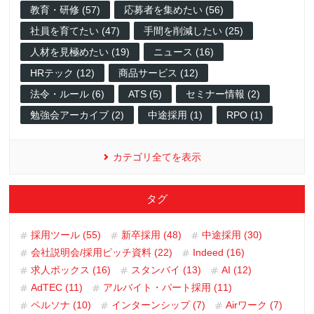
教育・研修 (57)
応募者を集めたい (56)
社員を育てたい (47)
手間を削減したい (25)
人材を見極めたい (19)
ニュース (16)
HRテック (12)
商品サービス (12)
法令・ルール (6)
ATS (5)
セミナー情報 (2)
勉強会アーカイブ (2)
中途採用 (1)
RPO (1)
カテゴリ全てを表示
タグ
採用ツール (55)
新卒採用 (48)
中途採用 (30)
会社説明会/採用ピッチ資料 (22)
Indeed (16)
求人ボックス (16)
スタンバイ (13)
AI (12)
AdTEC (11)
アルバイト・パート採用 (11)
ペルソナ (10)
インターンシップ (7)
Airワーク (7)