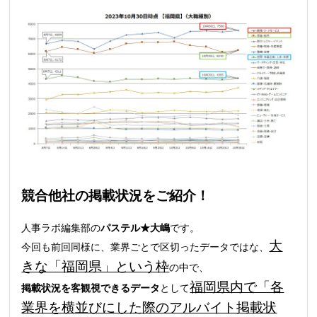
競合他社の掲載状況をご紹介！
人事ラボ編集部の
パステル★大嶋
です。
大
今回も前回同様に、業界ごとで区切ったデータではな、
きな「福岡県」という枠
の中で、
福岡県内で「各
掲載状況を客観視できるデータ
として
業界を横並びにした際のアルバイト掲載状