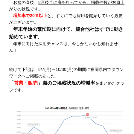
→お盆の直後、
8月後半に底を打ってから、掲載件数が右肩上
がりの状況
です。
増加率で20％以上
と、すぐにでも採用を開始していく必要
がございます。
年末年始の繁忙期に向けて、競合他社はすでに動き
始めています
。
年末に向けた採用チャンスは、今しかないかも知れませ
ん！
続けて下記は、8/7(月)～10/30(月)の期間に福岡県内でタウン
ワークへご掲載のあった、
「
営業・
販売
」職の
ご掲載状況の増減率
をまとめたグラ
フです。