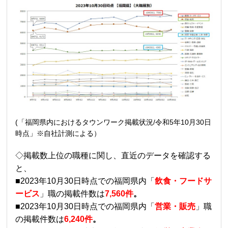
(「福岡県内におけるタウンワーク掲載状況/令和5年10月30日
時点」※自社計測による）
◇掲載数上位の職種に関し、直近のデータを確認する
と、
■2023年10月30日時点での福岡県内「
飲食・フードサ
ービス
」職の掲載件数は
7,560件
。
■2023年10月30日時点での福岡県内「
営業・
販売
」職
の掲載件数は
6,240
件
。