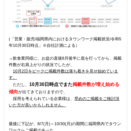
(「営業・販売/福岡県内におけるタウンワーク掲載状況/令和5
年10月30日時点」※自社計測による）
→飲食業同様に、お盆の直後8月後半に底を打ってから、掲載
件数が右肩上がりの状況でしたが、
10月2日をピークに掲載件数は落ち着きを見せ始めていま
す。
10月30日時点でまた
掲載件数が増え始める
ただし、
傾向
が出てきておりますので、
採用を考えられている企業様は、
早めのご掲載をご検討頂
いた方が良いかもしれません。
最後に下記が、8/7(月)～10/30(月)の期間に福岡県内でタウン
ワークへご掲載のあった、