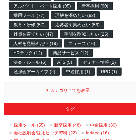
アルバイト・パート採用 (95)
新卒採用 (90)
採用ツール (77)
理解を深めたい (62)
教育・研修 (57)
応募者を集めたい (56)
社員を育てたい (47)
手間を削減したい (25)
人材を見極めたい (19)
ニュース (16)
HRテック (12)
商品サービス (12)
法令・ルール (6)
ATS (5)
セミナー情報 (2)
勉強会アーカイブ (2)
中途採用 (1)
RPO (1)
カテゴリ全てを表示
タグ
採用ツール (55)
新卒採用 (48)
中途採用 (30)
会社説明会/採用ピッチ資料 (22)
Indeed (16)