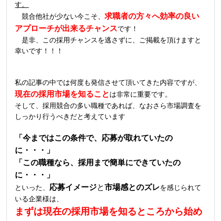
す。
求職者の方々へ効率の良い
競合他社が少ない今こそ、
アプローチが出来るチャンス
です！
是非、この採用チャンスを逃さずに、ご掲載を頂けますと
幸いです！！！
私の記事の中では何度も発信させて頂いてきた内容ですが、
現在の採用市場を知ること
は非常に重要です。
そして、採用競合の多い職種であれば、なおさら市場調査を
しっかり行うべきだと考えています
「今まではこの条件で、応募が取れていたの
に・・・」
「この職種なら、採用まで簡単にできていたの
に・・・」
応募イメージ
と
市場感とのズレ
といった、
を感じられて
いる企業様は、
まずは現在の採用市場を知るところから始め