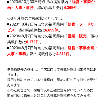
■2023年10月30日時点での福岡県内「
経営・事業企
画・人事・事務
」職の掲載件数は
4,365件
。
◇3ヶ月前のご掲載状況としては、
■2023年8月7日時点での福岡県内「
飲食・フードサー
ビス
」職の掲載件数は
6,659
件
。
■2023年8月7日時点での福岡県内「
営業・
販売
」職の
掲載件数は
6,172件
。
■2023年8月7日時点での福岡県内「
経営・事業企画・
人事・事務
」職の掲載件数は
4,311件
。
事務職以外の職種は、年末に向けて掲載件数は増加傾向にあ
ります。
採用を検討されている企業様は、早めの打ち手を打つ必要が
あります。
そのためここで、採用市況を正確に読み解いていくために、
前回同様に職種大分類ごとの掲載件数推移をみてみます。