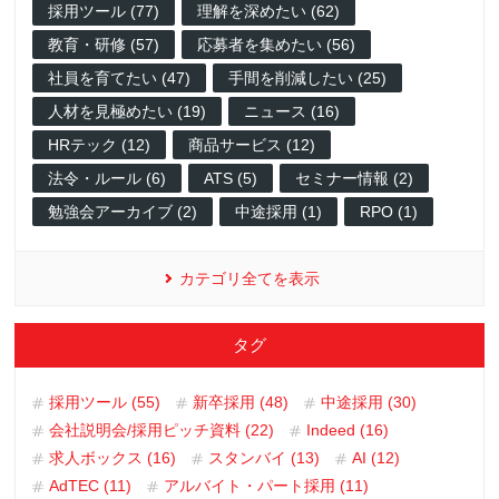
採用ツール (77)
理解を深めたい (62)
教育・研修 (57)
応募者を集めたい (56)
社員を育てたい (47)
手間を削減したい (25)
人材を見極めたい (19)
ニュース (16)
HRテック (12)
商品サービス (12)
法令・ルール (6)
ATS (5)
セミナー情報 (2)
勉強会アーカイブ (2)
中途採用 (1)
RPO (1)
カテゴリ全てを表示
タグ
採用ツール (55)
新卒採用 (48)
中途採用 (30)
会社説明会/採用ピッチ資料 (22)
Indeed (16)
求人ボックス (16)
スタンバイ (13)
AI (12)
AdTEC (11)
アルバイト・パート採用 (11)