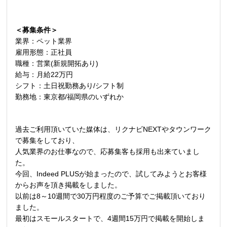
＜募集条件＞
業界：ペット業界
雇用形態：正社員
職種：営業
(
新規開拓あり
)
給与：月給
22
万円
シフト：土日祝勤務あり
/
シフト制
勤務地：東京都
/
福岡県のいずれか
過去ご利用頂いていた媒体は、リクナビ
NEXT
やタウンワーク
で募集をしており、
人気業界のお仕事なので、応募集客も採用も出来ていまし
た。
今回、Indeed PLUSが始まったので、試してみようとお客様
からお声を頂き掲載をしました。
以前は
8
～
10
週間で
30
万円程度のご予算でご掲載頂いており
ました。
最初はスモールスタートで、
4
週間
15
万円で掲載を開始しま