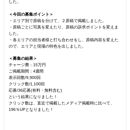
した。
＜今回の募集ポイント＞
・エリア別で原稿を分けて、２原稿で掲載しました。
・原稿ごとに写真を変えたり、原稿の訴求ポイントを変えま
した。
・各エリアの担当者様と打ち合わせをし、原稿内容を変えた
ので、エリアと現場の特色を出しました。
＜募集の結果＞
チャージ費：
15
万円
ご掲載期間：
4
週間
表示回数
/9,900
回
クリック数
/1,100
回
応募
/36
応募
(
有料・無料含む
)
という結果になりました！
クリック数は、直近で掲載したメディア掲載時に比べて、
196％UPとなりました！