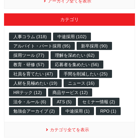
アーカイブ全てを表示
カテゴリ
人事コラム (318)
中途採用 (102)
アルバイト・パート採用 (95)
新卒採用 (90)
採用ツール (77)
理解を深めたい (62)
教育・研修 (57)
応募者を集めたい (56)
社員を育てたい (47)
手間を削減したい (25)
人材を見極めたい (19)
ニュース (16)
HRテック (12)
商品サービス (12)
法令・ルール (6)
ATS (5)
セミナー情報 (2)
勉強会アーカイブ (2)
中途採用 (1)
RPO (1)
カテゴリ全てを表示