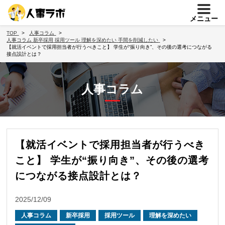
メニュー
TOP
人事コラム
人事コラム
新卒採用
採用ツール
理解を深めたい
手間を削減したい
【就活イベントで採用担当者が行うべきこと】 学生が“振り向き”、その後の選考につながる
接点設計とは？
人事コラム
【就活イベントで採用担当者が行うべき
こと】 学生が“振り向き”、その後の選考
につながる接点設計とは？
2025/12/09
人事コラム
新卒採用
採用ツール
理解を深めたい