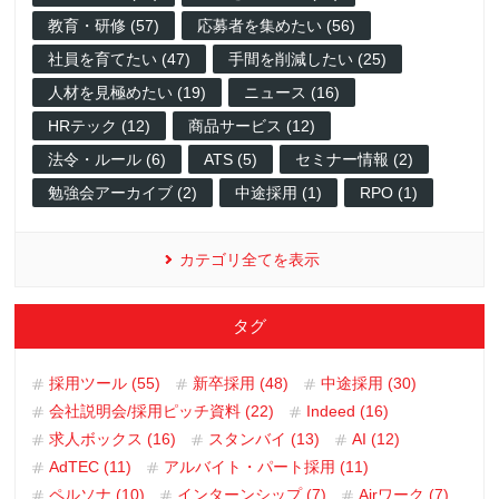
教育・研修 (57)
応募者を集めたい (56)
社員を育てたい (47)
手間を削減したい (25)
人材を見極めたい (19)
ニュース (16)
HRテック (12)
商品サービス (12)
法令・ルール (6)
ATS (5)
セミナー情報 (2)
勉強会アーカイブ (2)
中途採用 (1)
RPO (1)
カテゴリ全てを表示
タグ
採用ツール (55)
新卒採用 (48)
中途採用 (30)
会社説明会/採用ピッチ資料 (22)
Indeed (16)
求人ボックス (16)
スタンバイ (13)
AI (12)
AdTEC (11)
アルバイト・パート採用 (11)
ペルソナ (10)
インターンシップ (7)
Airワーク (7)