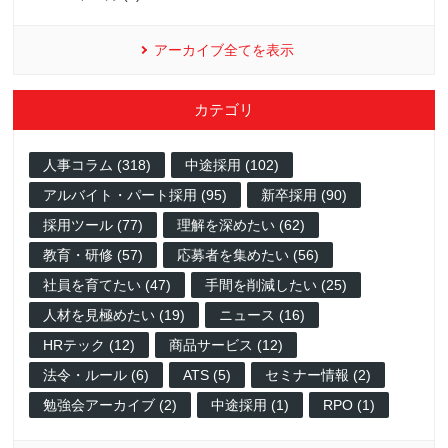
アーカイブ全てを表示
カテゴリ
人事コラム (318)
中途採用 (102)
アルバイト・パート採用 (95)
新卒採用 (90)
採用ツール (77)
理解を深めたい (62)
教育・研修 (57)
応募者を集めたい (56)
社員を育てたい (47)
手間を削減したい (25)
人材を見極めたい (19)
ニュース (16)
HRテック (12)
商品サービス (12)
法令・ルール (6)
ATS (5)
セミナー情報 (2)
勉強会アーカイブ (2)
中途採用 (1)
RPO (1)