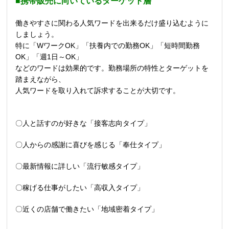
■携帯販売に向いているターゲット層
働きやすさに関わる人気ワードを出来るだけ盛り込むように
しましょう。
特に「
W
ワーク
OK
」「扶養内での勤務
OK
」「短時間勤務
OK
」「週
1
日～
OK
」
などのワードは効果的です。勤務場所の特性とターゲットを
踏まえながら、
人気ワードを取り入れて訴求することが大切です。
〇人と話すのが好きな「接客志向タイプ」
〇人からの感謝に喜びを感じる「奉仕タイプ」
〇最新情報に詳しい「流行敏感タイプ」
〇稼げる仕事がしたい「高収入タイプ」
〇近くの店舗で働きたい「地域密着タイプ」