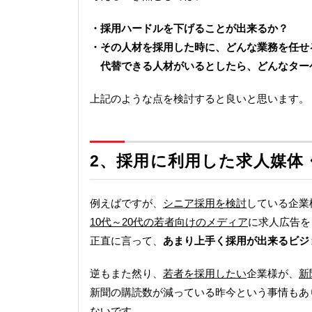
・採用ハードルを下げることが出来るか？
・その人材を採用した時に、どんな業務を任せ
代替できる人材がいるとしたら、どんなター
上記のような点を検討すると良いと思います。
2、
採用に利用した求人媒体
例えばですが、
シニア採用を検討
している企業
10代～20代の若者向けのメディア
に求人広告を
正直に言って、
あまり上手く採用が出来るビジ
逆もまた然り、
若者を採用したい
企業様が、
新
新聞の購読数が減っている昨今という事情もあ
ないです。