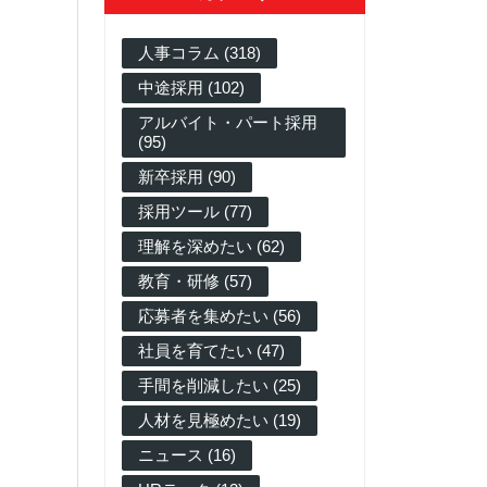
人事コラム (318)
中途採用 (102)
アルバイト・パート採用
(95)
新卒採用 (90)
採用ツール (77)
理解を深めたい (62)
教育・研修 (57)
応募者を集めたい (56)
社員を育てたい (47)
手間を削減したい (25)
人材を見極めたい (19)
ニュース (16)