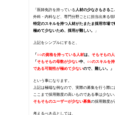
「医師免許を持っている
人材の少なさもさるこ
外科・内科など、専門分野ごとに担当出来る領
特定のスキルを持つ人材がたまたま採用市場で
極めて少ないため、採用が難しい。
」
上記をシンプルにすると、
「
○○の資格を持っている人材
は、
そもそもの人
「
そもそもの母数が少ない
中、
○○のスキルを
である可能性が極めて少ない
ので、難しい。」
という事になります。
上記は極端な例なので、実際の募集を行う際に
ここまで採用難度の高いものである事は少ない
そもそものユーザーが少ない募集
の採用難度が
考えるべき点としては、