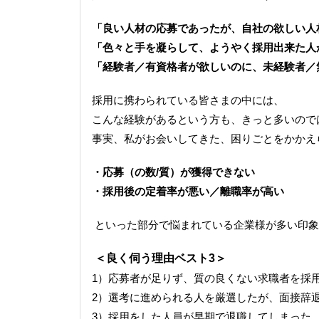
「良い人材の応募であったが、自社の欲しい人
「色々と手を凝らして、ようやく採用出来た人
「経験者／有資格者が欲しいのに、未経験者／
採用に携わられている皆さまの中には、
こんな経験があるという方も、きっと多いので
事実、私がお会いしてきた、困りごとをかかえ
・応募（の数/質）が獲得できない
・採用後の定着率が悪い／離職率が高い
といった部分で悩まれている企業様が多い印象
＜良く伺う理由ベスト3＞
1）応募者が足りず、質の良くない求職者を採
2）選考に進められる人を厳選したが、面接辞
3）採用をした人員が早期で退職してしまった