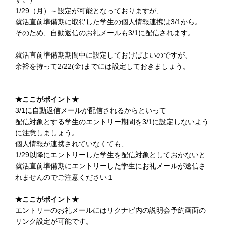
1/29
（月）～設定が可能となっておりますが、
就活直前準備期に取得した学生の個人情報連携は3/1から。
そのため、自動返信のお礼メールも3/1に配信されます。
就活直前準備期期間中に設定しておけばよいのですが、
余裕を持って2/22(金)までには設定しておきましょう。
★ここがポイント★
3/1に自動返信メールが配信されるからといって
配信対象とする学生のエントリー期間を3/1に設定しないよう
に注意しましょう。
個人情報が連携されていなくても、
1/29以降にエントリーした学生を配信対象としておかないと
就活直前準備期にエントリーした学生にお礼メールが送信さ
れませんのでご注意ください１
★ここがポイント★
エントリーのお礼メールにはリクナビ内の説明会予約画面の
リンク設定が可能です。