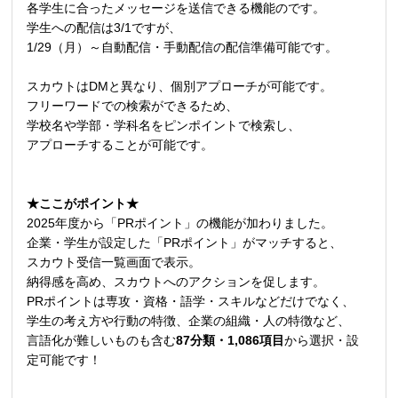
各学生に合ったメッセージを送信できる機能のです。
学生への配信は3/1ですが、
1/29（月）～自動配信・手動配信の配信準備可能です。
スカウトはDMと異なり、個別アプローチが可能です。
フリーワードでの検索ができるため、
学校名や学部・学科名をピンポイントで検索し、
アプローチすることが可能です。
★ここがポイント★
2025年度から「PRポイント」の機能が加わりました。
企業・学生が設定した「
PR
ポイント」がマッチすると、
スカウト受信一覧画面で表示。
納得感を高め、スカウトへのアクションを促します。
PRポイントは専攻・資格・語学・スキルなどだけでなく、
学生の考え方や行動の特徴、企業の組織・人の特徴など、
言語化が難しいものも含む
87
分類・
1,086
項目
から選択・設
定可能です！