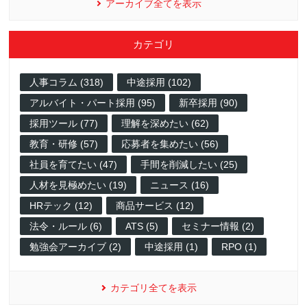
アーカイブ全てを表示
カテゴリ
人事コラム (318)
中途採用 (102)
アルバイト・パート採用 (95)
新卒採用 (90)
採用ツール (77)
理解を深めたい (62)
教育・研修 (57)
応募者を集めたい (56)
社員を育てたい (47)
手間を削減したい (25)
人材を見極めたい (19)
ニュース (16)
HRテック (12)
商品サービス (12)
法令・ルール (6)
ATS (5)
セミナー情報 (2)
勉強会アーカイブ (2)
中途採用 (1)
RPO (1)
カテゴリ全てを表示