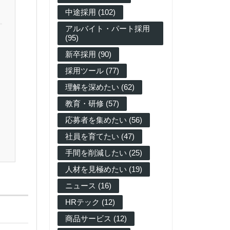
中途採用 (102)
アルバイト・パート採用
(95)
新卒採用 (90)
採用ツール (77)
理解を深めたい (62)
教育・研修 (57)
応募者を集めたい (56)
社員を育てたい (47)
手間を削減したい (25)
人材を見極めたい (19)
ニュース (16)
HRテック (12)
商品サービス (12)