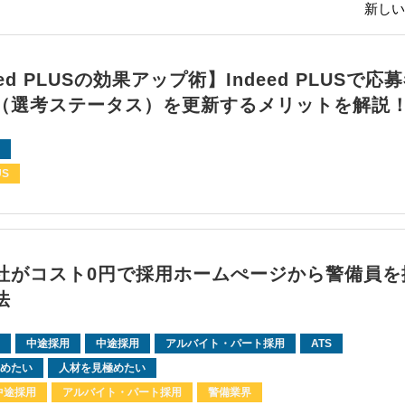
新しい
eed PLUSの効果アップ術】Indeed PLUSで応
（選考ステータス）を更新するメリットを解説
US
社がコスト0円で採用ホームぺージから警備員を
法
中途採用
中途採用
アルバイト・パート採用
ATS
めたい
人材を見極めたい
中途採用
アルバイト・パート採用
警備業界