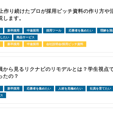
以上作り続けたプロが採用ピッチ資料の作り方や
説します。
新卒採用
中途採用
採用ツール
応募者を集めたい
理解を深
したい
商品サービス
新卒採用
中途採用
会社説明会/採用ピッチ資料
員から見るリクナビのリモデルとは？学生視点
ったの？
新卒採用
応募者を集めたい
人材を見極めたい
社員を育てたい
ス