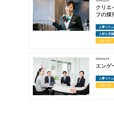
2024/11/25
クリエ
フの採
人事コラム
人材を見極
ペルソナ
2024/11/14
エンゲ
人事コラム
ペルソナ