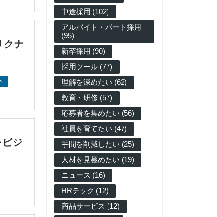
中途採用 (102)
アルバイト・パート採用
(95)
リクナ
新卒採用 (90)
採用ツール (77)
理解を深めたい (62)
い
教育・研修 (57)
応募者を集めたい (56)
社員を育てたい (47)
をビジ
手間を削減したい (25)
人材を見極めたい (19)
ニュース (16)
HRテック (12)
商品サービス (12)