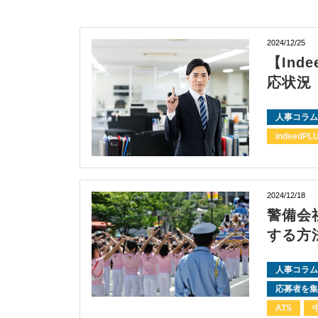
2024/12/25
【Ind
応状況
人事コラム
indeedPL
2024/12/18
警備会
する方
人事コラム
応募者を集
ATS