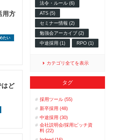
法令・ルール (6)
活用方
ATS (5)
セミナー情報 (2)
勉強会アーカイブ (2)
めたい
中途採用 (1)
RPO (1)
カテゴリ全てを表示
タグ
ではど
採用ツール (55)
新卒採用 (48)
中途採用 (30)
会社説明会/採用ピッチ資
料 (22)
Indeed (16)