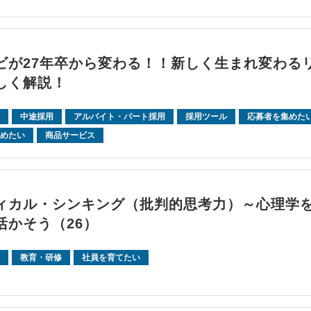
ビが27年卒から変わる！！新しく生まれ変わる
しく解説！
中途採用
アルバイト・パート採用
採用ツール
応募者を集めた
めたい
商品サービス
ィカル・シンキング（批判的思考力）～心理学
活かそう（26）
教育・研修
社員を育てたい