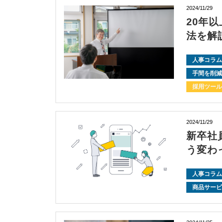
2024/11/29
20年
法を解
人事コラム
手間を削減
採用ツール
2024/11/29
新卒社
う変わ
人事コラム
商品サービ