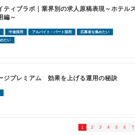
イティブラボ｜業界別の求人原稿表現～ホテル
用編～
中途採用
アルバイト・パート採用
応募者を集めたい
めたい
ージプレミアム 効果を上げる運用の秘訣
1
2
3
4
5
6
7