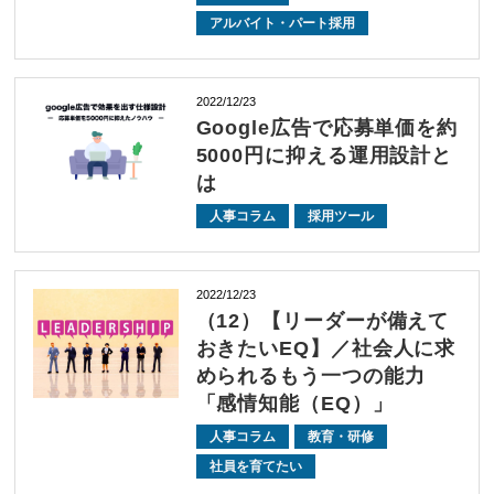
アルバイト・パート採用
2022/12/23
Google広告で応募単価を約
5000円に抑える運用設計と
は
人事コラム
採用ツール
2022/12/23
（12）【リーダーが備えて
おきたいEQ】／社会人に求
められるもう一つの能力
「感情知能（EQ）」
人事コラム
教育・研修
社員を育てたい