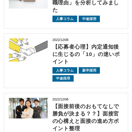
職理由」を分析してみまし
た
人事コラム
中途採用
2022/12/08
【応募者心理】内定通知後
に生じるの「10」の迷いポ
イント
人事コラム
新卒採用
中途採用
2022/12/08
【面接前後のおもてなしで
勝負が決まる？？】面接官
の心構えと面接の進め方ポ
イント整理